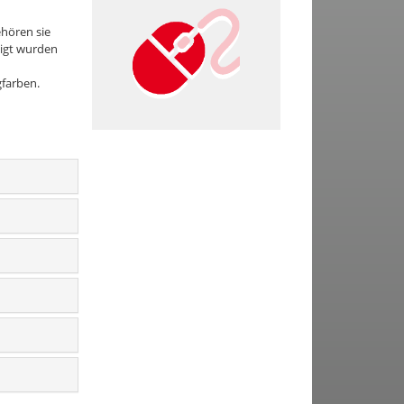
ehören sie
tigt wurden
gfarben.