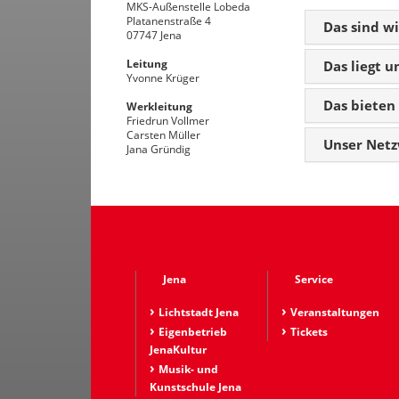
MKS-Außenstelle Lobeda
Platanenstraße 4
Das sind wi
07747 Jena
Leitung
Das liegt 
Yvonne Krüger
Das bieten
Werkleitung
Friedrun Vollmer
Carsten Müller
Unser Net
Jana Gründig
Jena
Service
Lichtstadt Jena
Veranstaltungen
Eigenbetrieb
Tickets
JenaKultur
Musik- und
Kunstschule Jena