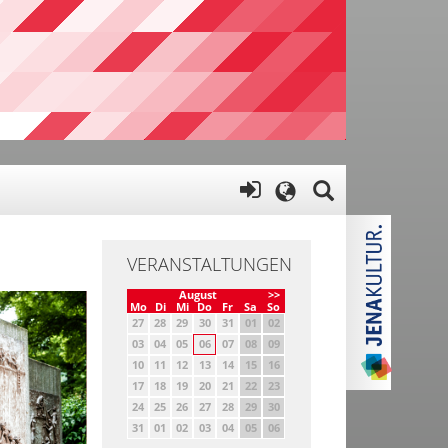
VERANSTALTUNGEN
August
>>
Mo
Di
Mi
Do
Fr
Sa
So
27
28
29
30
31
01
02
03
04
05
06
07
08
09
10
11
12
13
14
15
16
17
18
19
20
21
22
23
24
25
26
27
28
29
30
31
01
02
03
04
05
06