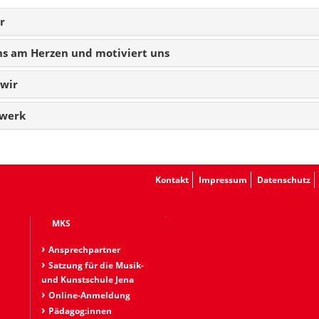
r
uns am Herzen und motiviert uns
 wir
zwerk
Kontakt
Impressum
Datenschutz
MKS
Ansprechpartner
Satzung für die Musik-
und Kunstschule Jena
Online-Anmeldung
Pädagog:innen